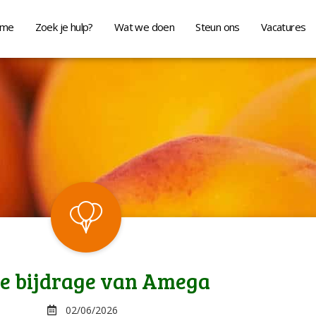
me
Zoek je hulp?
Wat we doen
Steun ons
Vacatures
ne bijdrage van Amega
02/06/2026