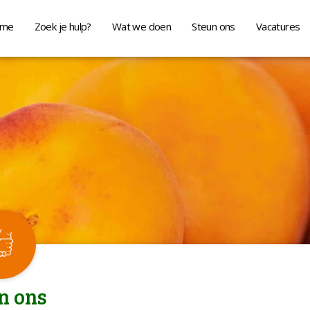
me
Zoek je hulp?
Wat we doen
Steun ons
Vacatures
n ons