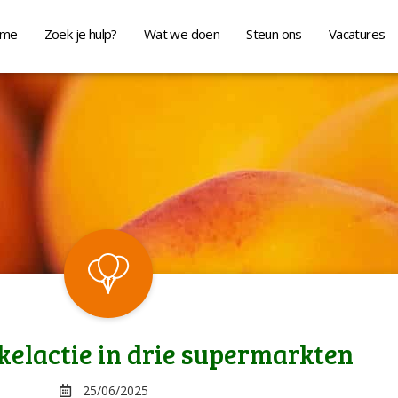
me
Zoek je hulp?
Wat we doen
Steun ons
Vacatures
elactie in drie supermarkten
25/06/2025