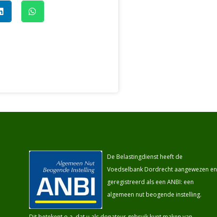
De Belastingdienst heeft de
Voedselbank Dordrecht aangewezen en
geregistreerd als een ANBI: een
algemeen nut beogende instelling.
Dit betekent o.a. dat u als donateur gebruik kunt maken van