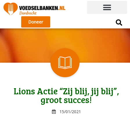
Doneer
Lions Actie “Zij blij, jij blij”,
groot succes!
15/01/2021