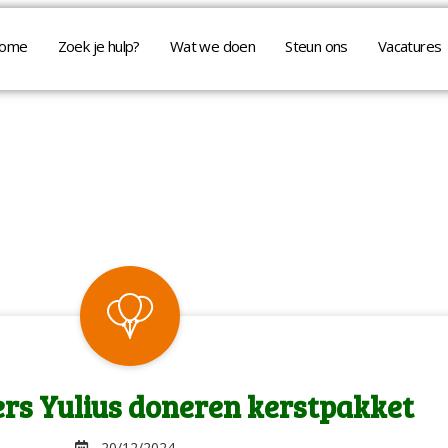
ome
Zoek je hulp?
Wat we doen
Steun ons
Vacatures
s Yulius doneren kerstpakket
20/12/2024