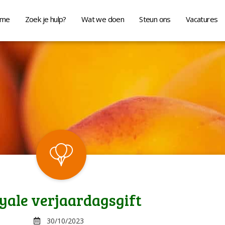
me
Zoek je hulp?
Wat we doen
Steun ons
Vacatures
yale verjaardagsgift
30/10/2023