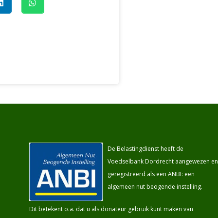
De Belastingdienst heeft de
Voedselbank Dordrecht aangewezen en
geregistreerd als een ANBI: een
algemeen nut beogende instelling.
Dit betekent o.a. dat u als donateur gebruik kunt maken van