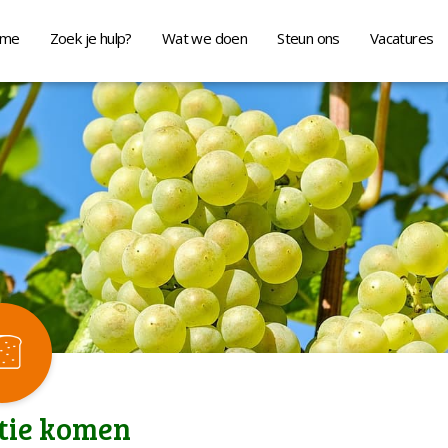
me
Zoek je hulp?
Wat we doen
Steun ons
Vacatures
ctie komen