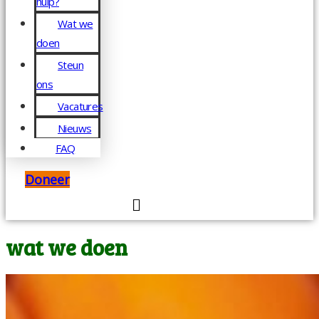
hulp?
Wat we
doen
Steun
ons
Vacatures
Nieuws
FAQ
Doneer
wat we doen