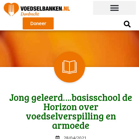
Doneer
Jong geleerd….basisschool de
Horizon over
voedselverspilling en
armoede
28/04/2021